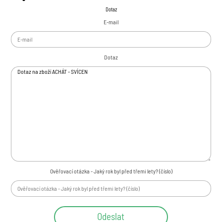
Písek
Dotaz
Kačírek
E-mail
Zemina
Kámen drcený
Kámen štípaný
Dotaz
Rula stříbrná
Soliter
Kamenná kůra
Okrasné kameny
Auralit 23
Tromlovaný kámen
Krystaly a minerály
Sada minerál / krystal
Láska / Valentýn
Ověřovací otázka - Jaký rok byl před třemi lety? (číslo)
Drúza
Geoda
Zeolity
Achát