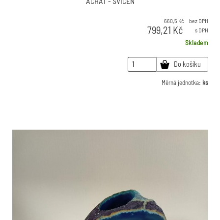
ACHÁT - SVÍCEN
660,5
Kč
bez DPH
799,21
Kč
s DPH
Skladem
Do košíku
Měrná jednotka:
ks