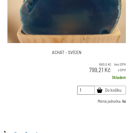
ACHÁT - SVÍCEN
660,5
Kč
bez DPH
799,21
Kč
s DPH
Skladem
Do košíku
Měrná jednotka:
ks