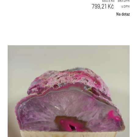
660,5
Kč
bez DPH
799,21
Kč
s DPH
Na dotaz