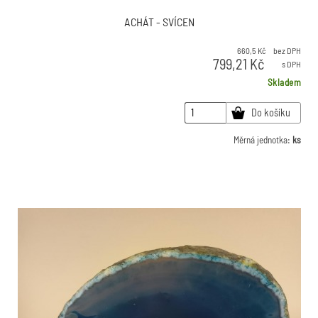
ACHÁT - SVÍCEN
660,5
Kč
bez DPH
799,21
Kč
s DPH
Skladem
Do košíku
Měrná jednotka:
ks