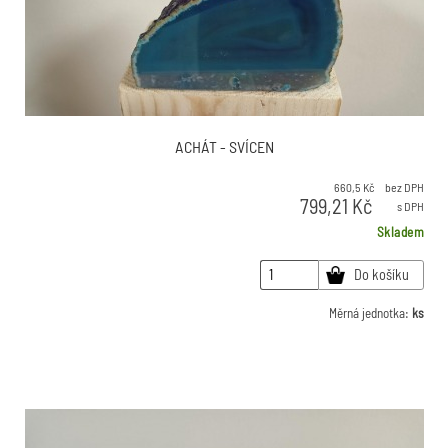
ACHÁT - SVÍCEN
660,5
Kč
bez DPH
799,21
Kč
s DPH
Skladem
Do košíku
Měrná jednotka:
ks