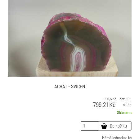
ACHÁT - SVÍCEN
660,5
Kč
bez DPH
799,21
Kč
s DPH
Skladem
Do košíku
Měrná jednotka:
ks