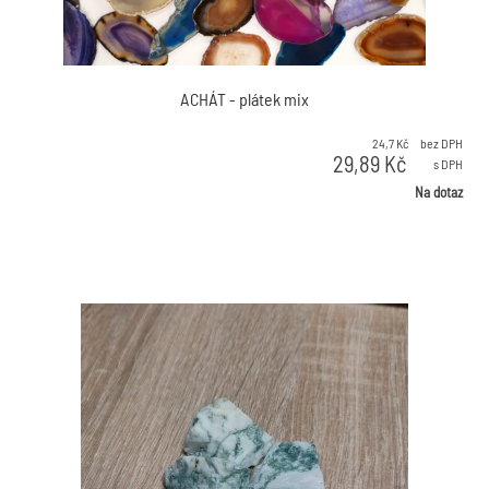
Ametyst
Onyx
Svícen
ACHÁT - plátek mix
Koule
Strojní betony
24,7
Kč
bez DPH
29,89
Kč
s DPH
Na dotaz