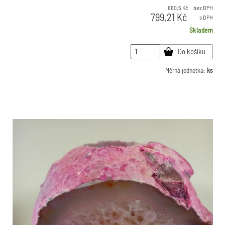
660,5
Kč
bez DPH
799,21
Kč
s DPH
Skladem
Do košíku
Měrná jednotka:
ks