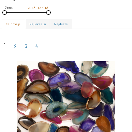
Písek
Cena:
26 Kč - 1 375 Kč
Kačírek
Zemina
Nejnovější
Nejlevnější
Nejdražší
Kámen drcený
Kámen štípaný
Rula stříbrná
1
2
3
4
Soliter
Kamenná kůra
Okrasné kameny
Auralit 23
Tromlovaný kámen
Krystaly a minerály
Sada minerál / krystal
Láska / Valentýn
Drúza
Geoda
Zeolity
Achát