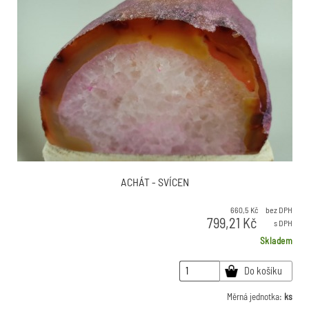
ACHÁT - SVÍCEN
660,5
Kč
bez DPH
799,21
Kč
s DPH
Skladem
Do košíku
Měrná jednotka:
ks