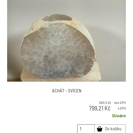
ACHÁT - SVÍCEN
660,5
Kč
bez DPH
799,21
Kč
s DPH
Skladem
Do košíku