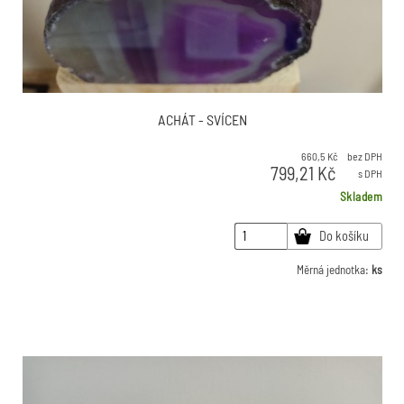
ACHÁT - SVÍCEN
660,5
Kč
bez DPH
799,21
Kč
s DPH
Skladem
Do košíku
Měrná jednotka:
ks