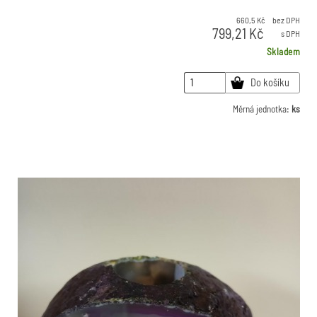
660,5
Kč
bez DPH
799,21
Kč
s DPH
Skladem
Do košíku
Měrná jednotka:
ks