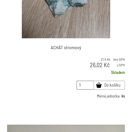
ACHÁT stromový
21,5
Kč
bez DPH
26,02
Kč
s DPH
Skladem
Do košíku
Měrná jednotka:
ks