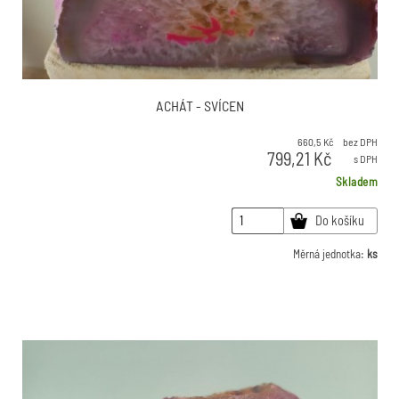
ACHÁT - SVÍCEN
660,5
Kč
bez DPH
799,21
Kč
s DPH
Skladem
Do košíku
Měrná jednotka:
ks