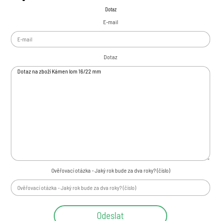
Písek
Dotaz
Kačírek
E-mail
Zemina
Kámen drcený
Kámen štípaný
Dotaz
Rula stříbrná
Soliter
Kamenná kůra
Okrasné kameny
Auralit 23
Tromlovaný kámen
Krystaly a minerály
Sada minerál / krystal
Láska / Valentýn
Ověřovací otázka - Jaký rok bude za dva roky? (číslo)
Drúza
Geoda
Zeolity
Achát