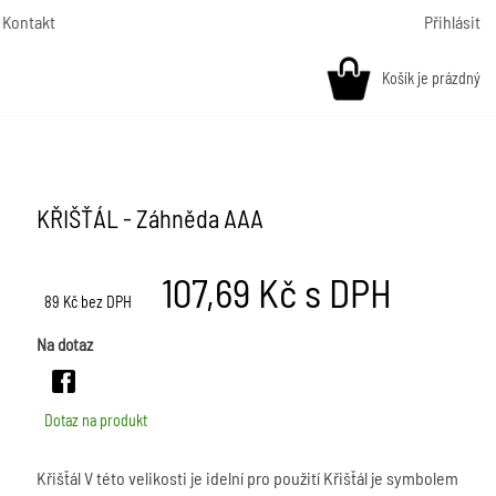
Kontakt
Přihlásit
Košík je prázdný
KŘIŠŤÁL - Záhněda AAA
107,69
Kč s DPH
89
Kč bez DPH
Na dotaz
Dotaz na produkt
Křišťál V této velikosti je idelní pro použití Křišťál je symbolem