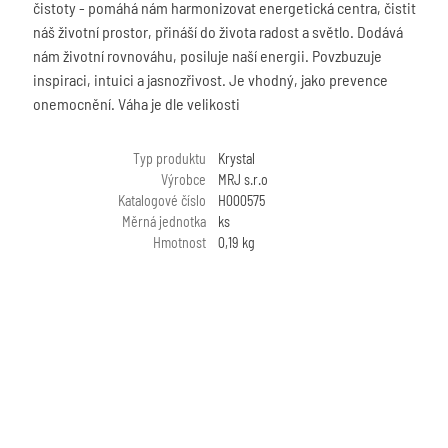
čistoty - pomáhá nám harmonizovat energetická centra, čistit
náš životní prostor, přináší do života radost a světlo. Dodává
nám životní rovnováhu, posiluje naší energii. Povzbuzuje
inspiraci, intuici a jasnozřivost. Je vhodný, jako prevence
onemocnění. Váha je dle velikosti
Typ produktu
Krystal
Výrobce
MRJ s.r.o
Katalogové číslo
H000575
Měrná jednotka
ks
Hmotnost
0,19 kg