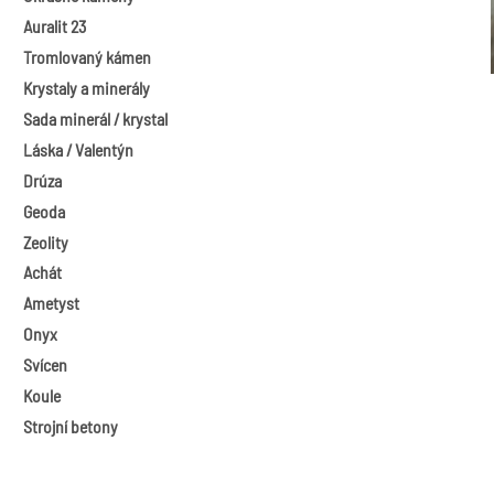
Auralit 23
Tromlovaný kámen
Krystaly a minerály
Sada minerál / krystal
Láska / Valentýn
Drúza
Geoda
Zeolity
Achát
Ametyst
Onyx
Svícen
Koule
Strojní betony