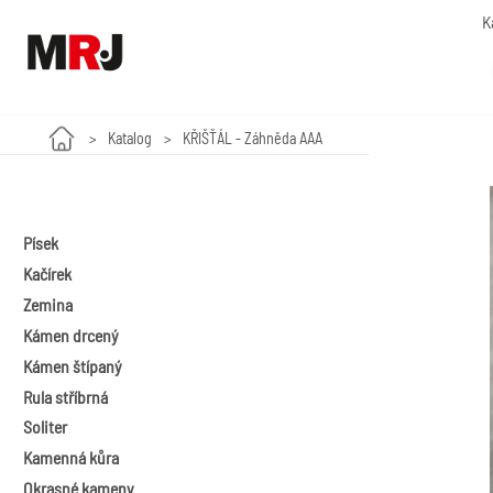
K
Katalog
KŘIŠŤÁL - Záhněda AAA
Písek
Kačírek
Zemina
Kámen drcený
Kámen štípaný
Rula stříbrná
Soliter
Kamenná kůra
Okrasné kameny