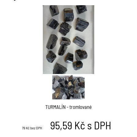
Písek
Kačírek
Zemina
Kámen drcený
Kámen štípaný
Rula stříbrná
Soliter
Kamenná kůra
Okrasné kameny
Auralit 23
Tromlovaný kámen
Krystaly a minerály
Sada minerál / krystal
Láska / Valentýn
TURMALÍN - tromlované
Drúza
Geoda
95,59
Kč s DPH
Zeolity
79
Kč bez DPH
Achát